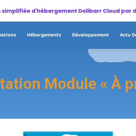
on simplifiée d'hébergement Dolibarr Cloud par 
ations
Hébergements
Développement
Actu D
ation Module « À pr