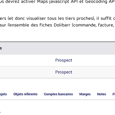
s devrez activer Maps javascript API et Geocoding API
s (et donc visualiser tous les tiers proches), il suffit d
ur l’ensemble des fiches Dolibarr (commande, facture, d