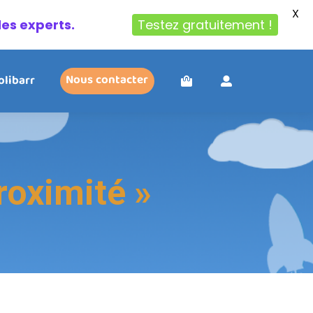
X
des experts.
Testez gratuitement !
olibarr
Nous contacter
oximité »