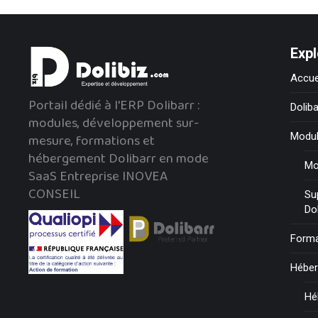
Expl
Accue
Portail dédié à l'ERP Dolibarr :
Doliba
modules, développement sur-
mesure, formations et
Modu
hébergement Dolibarr en mode
Mo
SaaS Entreprise INOVEA
CONSEIL
Su
Do
Forma
Hébe
Hé