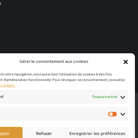
e
Gérer le consentement aux cookies
t votre navigation, vous autorisez l'utilisation de cookies à des fins
et d'amélioration fonctionnelle. Pour révoquer ce consentement, consultez
 légales.
el
Toujours activé
g
Marketing
Mentions Légales
epter
Refuser
Enregistrer les préférences