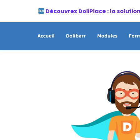
Découvrez DoliPlace : la soluti
Accueil
Dolibarr
Modules
Form