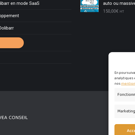
libarr en mode SaaS
auto ou massiv
150,00
€
HT
loppement
Dolibarr
 contacter
En poursuivan
analytiques 
nos
mentions
Fonctionn
Marketin
NOVEA CONSEIL
Acc