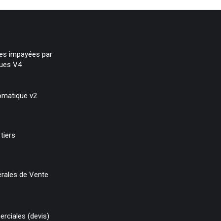
res impayées par
ques V4
omatique v2
tiers
rales de Vente
rciales (devis)