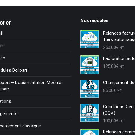
Nos modules
orer
il
Relances factu
Tiers automati
rr
250,00
€
HT
les
Facturation aut
125,00
€
HT
dules Dolibarr
pport – Documentation Module
Changement de 
libarr
85,00
€
HT
tions
Conditions Géné
(CGV)
rgements
100,00
€
HT
bergement classique
Relances comme