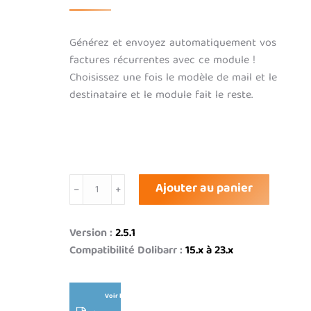
Générez et envoyez automatiquement vos
factures récurrentes avec ce module !
Choisissez une fois le modèle de mail et le
destinataire et le module fait le reste.
quantité
Ajouter au panier
de
Facturation
automatique
Version :
2.5.1
v2
Compatibilité Dolibarr :
15.x à 23.x
Voir la