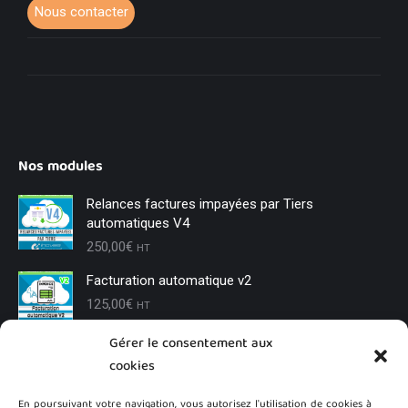
Nous contacter
Nos modules
Relances factures impayées par Tiers
automatiques V4
250,00
€
HT
Facturation automatique v2
125,00
€
HT
Gérer le consentement aux
Changement de tiers
cookies
85,00
€
HT
En poursuivant votre navigation, vous autorisez l'utilisation de cookies à