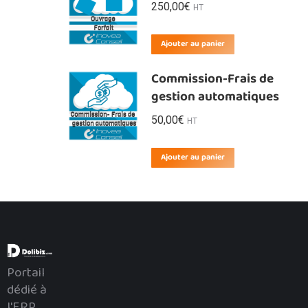
250,00
€
HT
Ajouter au panier
Commission-Frais de
gestion automatiques
50,00
€
HT
Ajouter au panier
Portail
dédié à
l'ERP