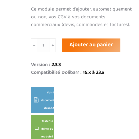
Ce module permet d’ajouter, automatiquement
ou non, vos CGV à vos documents
commerciaux (devis, commandes et factures).
quantité
Ajouter au panier
de
Conditions
Générales
Version :
2.3.3
de
Compatibilité Dolibarr :
15.x à 23.x
Vente
(CGV)
Voir la
documentation
du module
Tester la
démo du
module !