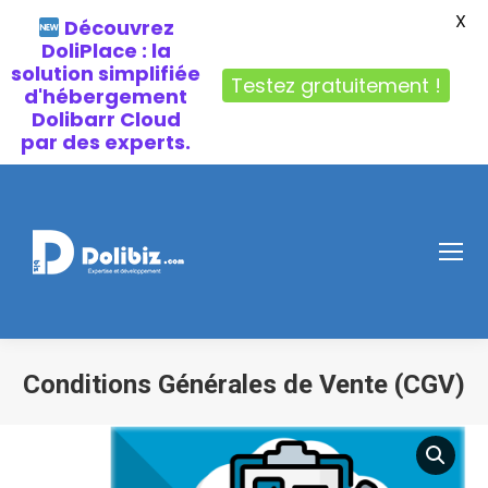
X
Découvrez
DoliPlace : la
solution simplifiée
Testez gratuitement !
d'hébergement
Dolibarr Cloud
par des experts.
Conditions Générales de Vente (CGV)
Vous êtes ici :