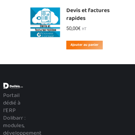
Devis et factures
rapides
50,00
€
HT
Ajouter au panier
Portail
dédié à
l'ERP
Dolibarr :
modules,
développement