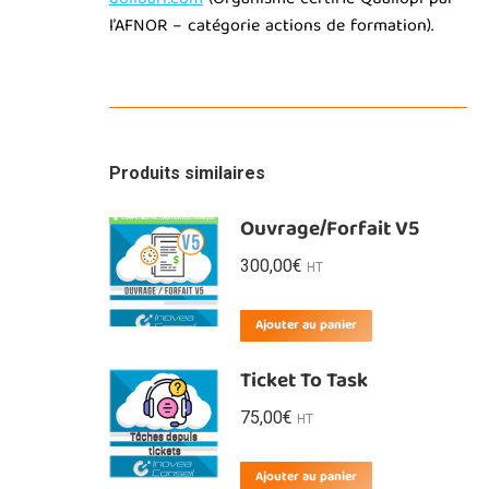
dolibarr.com
(Organisme certifié Qualiopi par
l’AFNOR – catégorie actions de formation).
Produits similaires
Ouvrage/Forfait V5
300,00
€
HT
Ajouter au panier
Ticket To Task
75,00
€
HT
Ajouter au panier