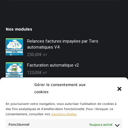
Nos modules
Relances factures impayées par Tiers
automatiques V4
250,00
€
HT
Facturation automatique v2
125,00
€
HT
Gérer le consentement aux
Changement de tiers
cookies
85,00
€
HT
En poursuivant votre navigation, vous autorisez l'utilisation de cookies à
des fins analytiques et d'amélioration fonctionnelle. Pour révoquer ce
Conditions Générales de Vente (CGV)
consentement, consultez nos
mentions légales.
100,00
€
HT
Fonctionnel
Toujours activé