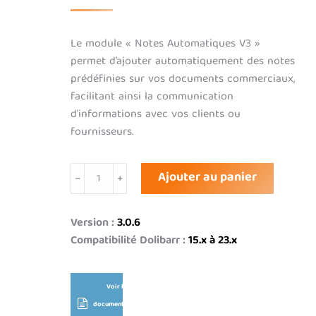
Le module « Notes Automatiques V3 »
permet d’ajouter automatiquement des notes
prédéfinies sur vos documents commerciaux,
facilitant ainsi la communication
d’informations avec vos clients ou
fournisseurs.
quantité
Ajouter au panier
de
Notes
Automatiques
Version :
3.0.6
V3
Compatibilité Dolibarr :
15.x à 23.x
Voir la
documentation