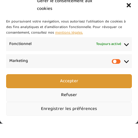
Gérer le consentement aux
Changement de tiers
cookies
85,00
€
HT
En poursuivant votre navigation, vous autorisez l'utilisation de cookies à
des fins analytiques et d'amélioration fonctionnelle. Pour révoquer ce
Conditions Générales de Vente (CGV)
consentement, consultez nos
mentions légales.
100,00
€
HT
Fonctionnel
Toujours activé
Relances commerciales (devis) auto ou massive
Marketing
150,00
€
HT
Marketi
Accepter
Refuser
Enregistrer les préférences