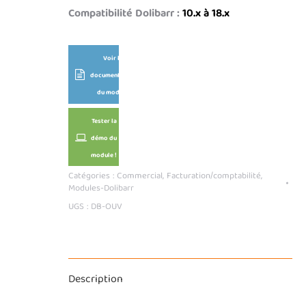
Forfait
Compatibilité Dolibarr :
10.x à 18.x
Voir la
documentation
du module
Tester la
démo du
module !
Catégories :
Commercial
,
Facturation/comptabilité
,
Modules-Dolibarr
UGS :
DB-OUV
Description