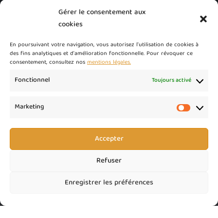
Gérer le consentement aux
Changement de tiers
cookies
85,00
€
HT
En poursuivant votre navigation, vous autorisez l'utilisation de cookies à
des fins analytiques et d'amélioration fonctionnelle. Pour révoquer ce
Conditions Générales de Vente (CGV)
consentement, consultez nos
mentions légales.
100,00
€
HT
Fonctionnel
Toujours activé
Relances commerciales (devis) auto ou massive
Marketing
150,00
€
HT
Marketi
Accepter
Refuser
Enregistrer les préférences