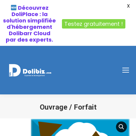
X
Découvrez
DoliPlace : la
solution simplifiée
Testez gratuitement !
d'hébergement
Dolibarr Cloud
par des experts.
Ouvrage / Forfait
Vous êtes ici :