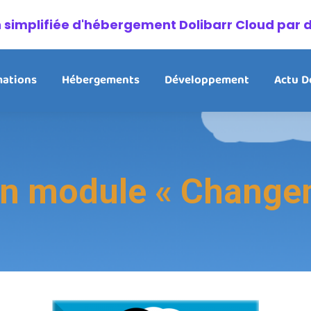
on simplifiée d'hébergement Dolibarr Cloud par 
ations
Hébergements
Développement
Actu D
n module « Changeme