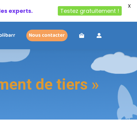
X
des experts.
Testez gratuitement !
olibarr
Nous contacter
nt de tiers »