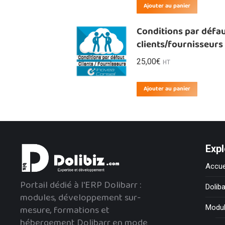
Ajouter au panier
Conditions par défa
clients/fournisseurs
25,00
€
HT
Ajouter au panier
Expl
Accue
Portail dédié à l'ERP Dolibarr :
Doliba
modules, développement sur-
mesure, formations et
Modu
hébergement Dolibarr en mode