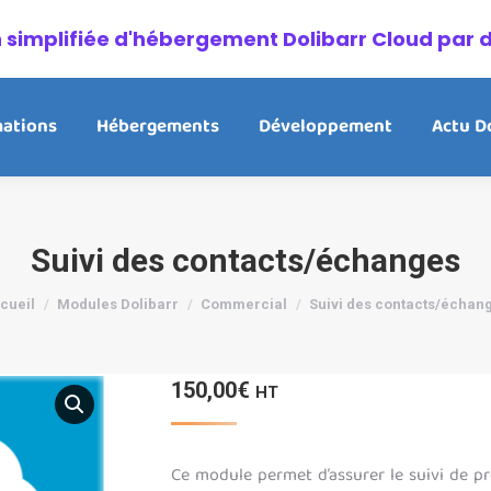
on simplifiée d'hébergement Dolibarr Cloud par 
ations
Hébergements
Développement
Actu D
Suivi des contacts/échanges
us êtes ici :
cueil
Modules Dolibarr
Commercial
Suivi des contacts/échan
150,00
€
HT
Ce module permet d’assurer le suivi de pro