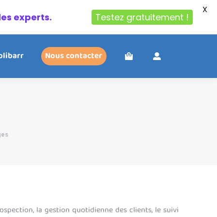
X
des experts.
Testez gratuitement !
olibarr
Nous contacter
ges
spection, la gestion quotidienne des clients, le suivi