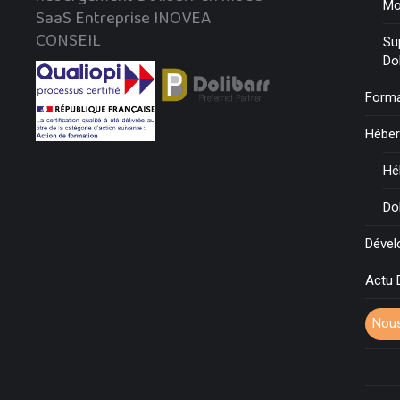
Mo
SaaS Entreprise INOVEA
CONSEIL
Su
Do
Forma
Hébe
Hé
Do
Déve
Actu 
Nous