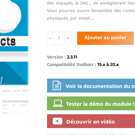
des impayés, le SAV, … en enregistrant l’e
Vous pourrez suivre l’ensemble des contac
physiques, par email, …
quantité
Ajouter au panier
de
Suivi
des
Version :
2.3.11
contacts/
Compatibilité Dolibarr :
15.x à 20.x
échanges
Voir la documentation du 
Tester la démo du module !
Découvrir en vidéo