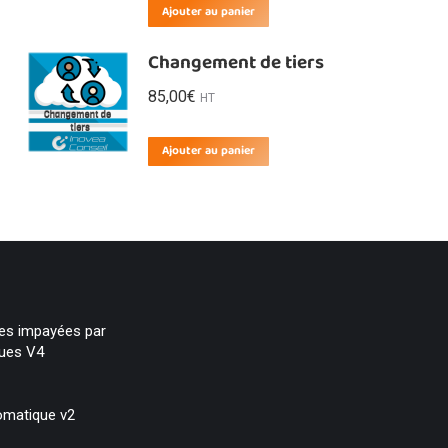
Ajouter au panier
Changement de tiers
85,00
€
HT
Ajouter au panier
res impayées par
ques V4
omatique v2