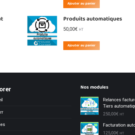
Ajouter au panier
ut
Produits automatiques
50,00
€
HT
Ajouter au panier
Nos modules
orer
il
Relances factu
Tiers automati
rr
250,00
€
HT
les
Facturation aut
125,00
€
HT