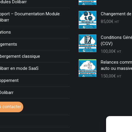
dules Dolibarr
pport – Documentation Module
Changement de 
libarr
85,00
€
HT
tions
Conditions Géné
(CGV)
rgements
100,00
€
HT
bergement classique
Relances comme
libarr en mode SaaS
auto ou massiv
150,00
€
HT
loppement
Dolibarr
 contacter