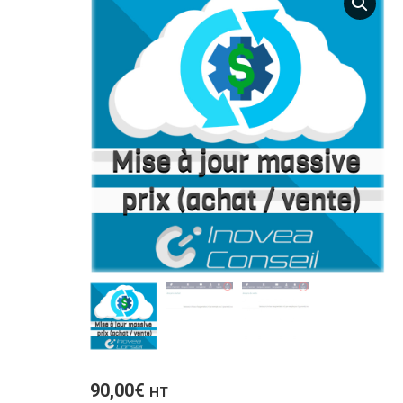
90,00
€
HT