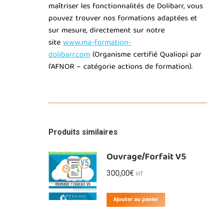
maîtriser les fonctionnalités de Dolibarr, vous
pouvez trouver nos formations adaptées et
sur mesure, directement sur notre
site
www.ma-formation-
dolibarr.com
(Organisme certifié Qualiopi par
l’AFNOR – catégorie actions de formation).
Produits similaires
Ouvrage/Forfait V5
300,00
€
HT
Ajouter au panier