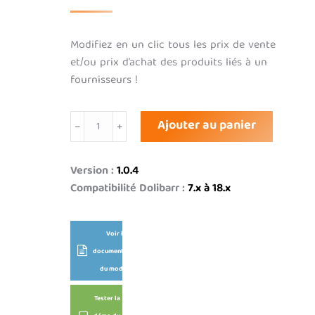
Modifiez en un clic tous les prix de vente
et/ou prix d’achat des produits liés à un
fournisseurs !
quantité
Ajouter au panier
de
Mise
à
Version :
1.0.4
jour
Compatibilité Dolibarr :
7.x à 18.x
massive
prix
Voir la
(vente/achat)
documentation
du module
Tester la