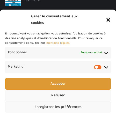
HT
Conditions Générales de Vente (CGV)
Gérer le consentement aux
100,00
€
HT
cookies
En poursuivant votre navigation, vous autorisez l'utilisation de cookies à
Relances commerciales (devis) auto ou massive
des fins analytiques et d'amélioration fonctionnelle. Pour révoquer ce
150,00
€
HT
consentement, consultez nos
mentions légales.
Fonctionnel
Toujours activé
Marketing
Marketi
Accepter
Refuser
Enregistrer les préférences
Ce site a été réalisé par - INOVEA CONSEIL