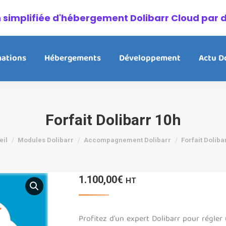
on simplifiée d'hébergement Dolibarr Cloud par 
ations
Hébergements
Développement
Actu D
Forfait Dolibarr 10h
êtes ici :
eil
Modules Dolibarr
Accompagnement Dolibarr
Forfait Doliba
1.100,00
€
HT
Profitez d’un expert Dolibarr pour régler