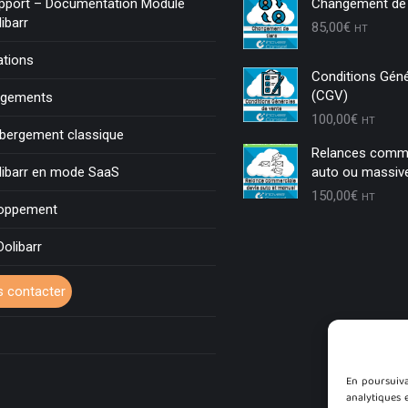
pport – Documentation Module
Changement de 
libarr
85,00
€
HT
tions
Conditions Géné
(CGV)
rgements
100,00
€
HT
bergement classique
Relances comme
libarr en mode SaaS
auto ou massiv
150,00
€
HT
loppement
Dolibarr
 contacter
En poursuivan
analytiques 