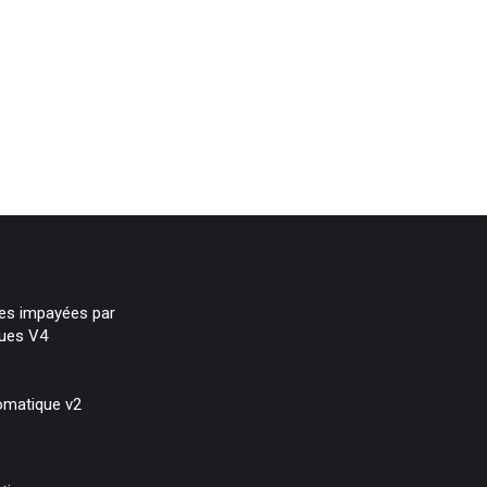
res impayées par
ques V4
omatique v2