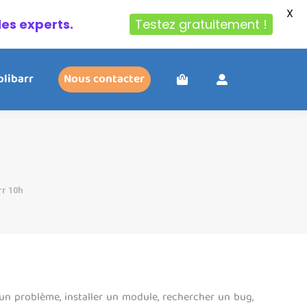
X
des experts.
Testez gratuitement !
olibarr
Nous contacter
rr 10h
 un problème, installer un module, rechercher un bug,