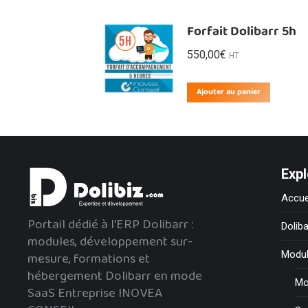
Forfait Dolibarr 5h
550,00
€
HT
Ajouter au panier
Expl
Accue
Portail dédié à l'ERP Dolibarr :
Doliba
modules, développement sur-
mesure, formations et
Modu
hébergement Dolibarr en mode
Mo
SaaS Entreprise INOVEA