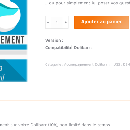
… ou pour simplement lui poser vos quest
quantité
Ajouter au panier
de
Forfait
Dolibarr
Version :
10h
Compatibilité Dolibarr :
Catégorie :
Accompagnement Dolibarr
UGS :
DB-
nt sur votre Dolibarr (10h), non limité dans le temps