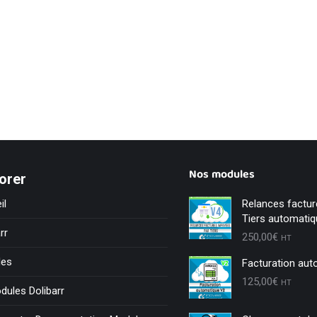
Nos modules
orer
il
Relances factu
Tiers automati
rr
250,00
€
HT
les
Facturation aut
125,00
€
HT
dules Dolibarr