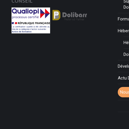
CONSEIL
Su
Do
Forma
Hébe
Hé
Do
Déve
Actu 
Nous