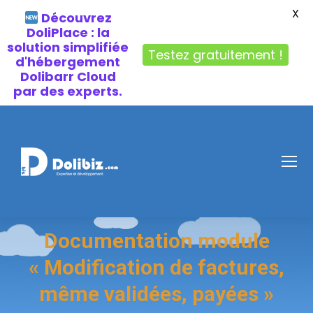
X
Découvrez
DoliPlace : la
solution simplifiée
Testez gratuitement !
d'hébergement
Dolibarr Cloud
par des experts.
Documentation module
« Modification de factures,
même validées, payées »