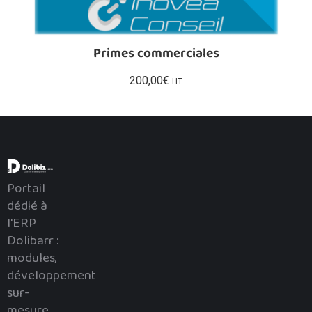
Primes commerciales
200,00
€
HT
Portail
dédié à
l'ERP
Dolibarr :
modules,
développement
sur-
mesure,