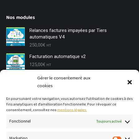
Nos modules
Relances factures impayées par Tiers
automatiques V4
250,00
€
HT
Facturation automatique v2
125,00
€
HT
Gérer le consentement aux
Changement de tiers
cookies
85,00
€
HT
En poursuivant votre navigation, vous autorisez l'utilisation de cookies à des
fins analytiques et d'amélioration fonctionnelle. Pour révoquer ce
Conditions Générales de Vente (CGV)
consentement, consultez nos
mentions légales.
100,00
€
HT
Fonctionnel
Toujours activé
Relances commerciales (devis) auto ou massive
Marketing
150,00
€