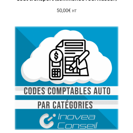
50,00
€
HT