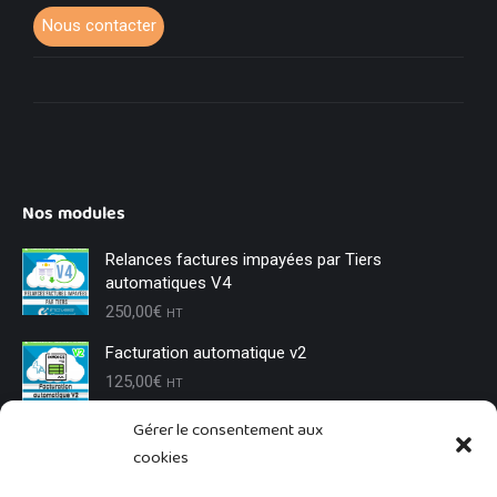
Nous contacter
Nos modules
Relances factures impayées par Tiers
automatiques V4
250,00
€
HT
Facturation automatique v2
125,00
€
HT
Gérer le consentement aux
Changement de tiers
cookies
85,00
€
HT