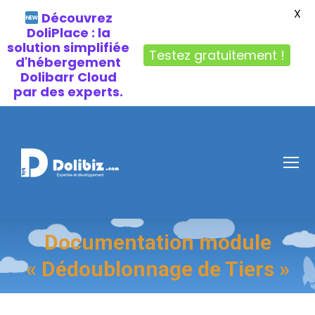
X
Découvrez
DoliPlace : la
solution simplifiée
Testez gratuitement !
d'hébergement
Dolibarr Cloud
par des experts.
Documentation module
« Dédoublonnage de Tiers »