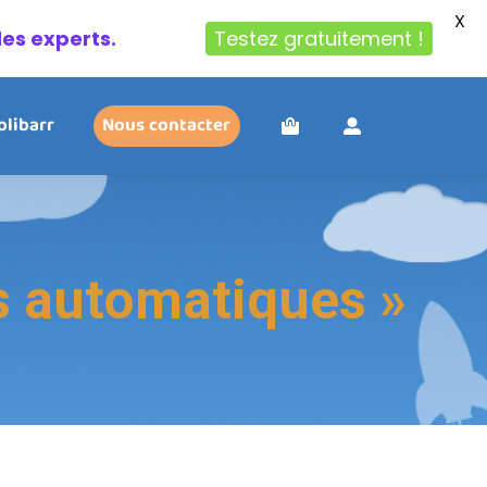
X
des experts.
Testez gratuitement !
olibarr
Nous contacter
s automatiques »