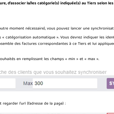
e, d’associer la/les catégorie(s) indiquée(s) au Tiers selon les
 autre moment nécessaire), vous pouvez lancer une synchronisati
s « catégorisation automatique ». Vous devrez indiquer les ident
ensemble des factures correspondantes à ce Tiers et lui applique
 souhaités en remplissant les champs « min » et « max ».
 regarder l’url (l’adresse de la page) :