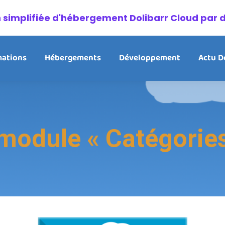
on simplifiée d'hébergement Dolibarr Cloud par 
ations
Hébergements
Développement
Actu D
odule « Catégorie