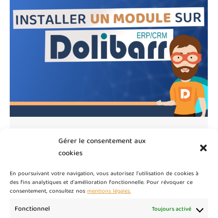
Comment installer un module sur
Gérer le consentement aux
Dolibarr ?
cookies
Articles Dolibarr
Par
master
21 juillet 2023
En poursuivant votre navigation, vous autorisez l'utilisation de cookies à
Vous venez d’acquérir un nouveau module externe
des fins analytiques et d'amélioration fonctionnelle. Pour révoquer ce
consentement, consultez nos
mentions légales.
pour personnaliser votre Dolibarr, ajouter une
nouvelle fonctionnalité, …. Parfait ! Il ne vous reste
Fonctionnel
Toujours activé