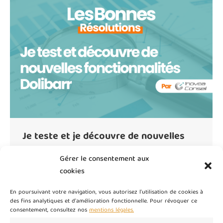
Je teste et je découvre de nouvelles
fonctionnalités Dolibarr : Exploitez
Gérer le consentement aux
tout le potentiel de votre ERP
cookies
Articles Dolibarr
Par
master
28 janvier 2025
En poursuivant votre navigation, vous autorisez l'utilisation de cookies à
Dolibarr est bien plus qu’un simple ERP ou CRM : c’est
des fins analytiques et d'amélioration fonctionnelle. Pour révoquer ce
consentement, consultez nos
mentions légales.
une solution modulable et évolutive qui peut s’adapter