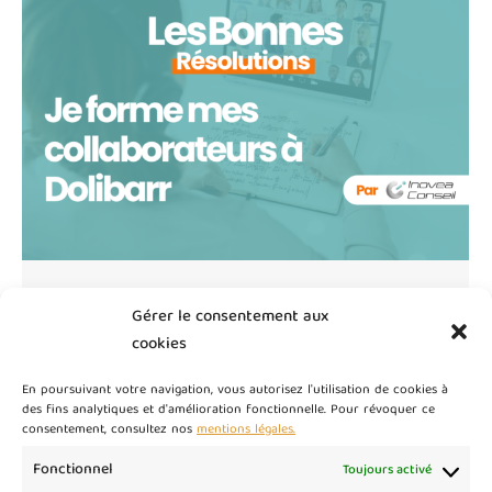
Bonne résolution : Je forme mes
Gérer le consentement aux
collaborateurs à Dolibarr
cookies
Articles Dolibarr
Par
master
8 janvier 2025
En poursuivant votre navigation, vous autorisez l'utilisation de cookies à
Dolibarr, logiciel ERP et CRM, est un outil puissant
des fins analytiques et d'amélioration fonctionnelle. Pour révoquer ce
consentement, consultez nos
mentions légales.
pour gérer les activités de votre entreprise, qu’il
s’agisse de la gestion commerciale, de la comptabilité
Fonctionnel
Toujours activé