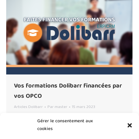
Vos formations Dolibarr financées par
vos OPCO
Articles Dolibarr
Par
master
15 mars 2023
Saviez-vous que grâce à votre adhésion à l’OPCO
Gérer le consentement aux
(Organisme Paritaire Collecteur Agréé), vous avez
cookies
accès à un budget formation annuel valable pour