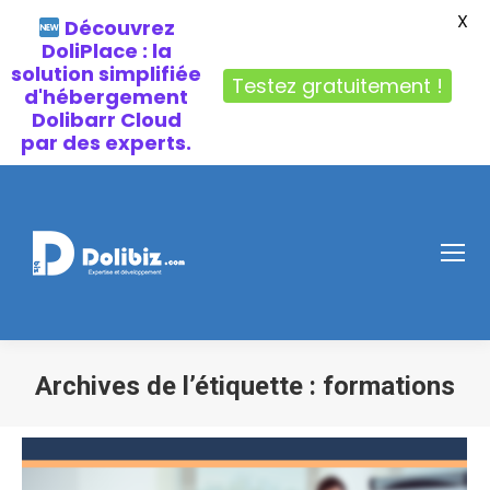
X
Découvrez
DoliPlace : la
solution simplifiée
Testez gratuitement !
d'hébergement
Dolibarr Cloud
par des experts.
Archives de l’étiquette :
formations
Vous êtes ici :